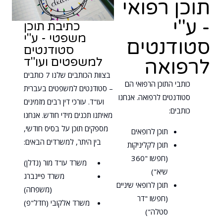
תוכן רפואי
- ע"י
כתיבת תוכן
משפטי - ע"י
סטודנטים
סטודנטים
למשפטים ועו"ד
לרפואה
בצוות הכותבים שלנו 7 כותבים
כותבי התוכן הרפואי הם
– סטודנטים למשפטים בעברית
סטודנטים לרפואה. אנחנו
ועו"ד. עורכי דין רבים מזמינים
כותבים:
מאיתנו תכנים מידי חודש. אנחנו
מספקים תוכן על בסיס חודשי,
תוכן לרופאים
בין היתר, למשרדים הבאים:
תוכן לקליניקות
(חפשו "360
משרד עו"ד מור (נדלן)
שיא")
משרד פיינברג
תוכן לרופאי שיניים
(משפחה)
(חפשו "דר
משרד אלקובי (חדל"פ)
סטלה")