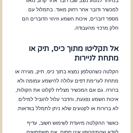
במיוחד למנוע מצב שבו דובר אחד קרוב מאוד
למכשיר ודובר אחר רחוק מאוד. בתמלול עם
מספר דוברים, איכות השמע וזיהוי הדוברים הם
חלק מרכזי מהעבודה.
אל תקליטו מתוך כיס, תיק או
מתחת לניירות
הקלטה כשהטלפון נמצא בתוך כיס, תיק, מגירה או
מתחת לערימת דפים עלולה להישמע עמומה ולא
ברורה. גם אם המכשיר מצליח לקלוט את הקולות,
איכות השמע נפגעת, והדבר עלול להוביל למילים
לא ברורות או לקטעים שלא ניתן לתמלל בוודאות.
כאשר ההקלטה מיועדת לשימוש חשוב, עדיף
לוודא שהמיקרופון אינו חסום. אם משתמשים