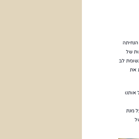
הנחיתה
ות של
תשומת לב
 את
 אותנו
ל מנת
ל