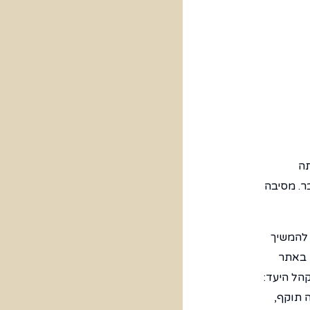
תה
ר. מסיבה
להמשיך
, באתר
הל היעד:
 תוקף,