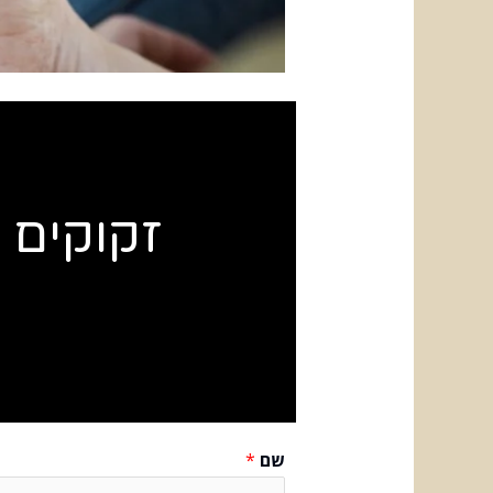
זקוקים 
שם
*