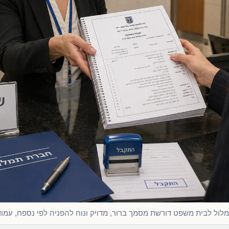
ול לבית משפט דורשת מסמך ברור, מדויק ונוח להפניה לפי נספח, עמוד