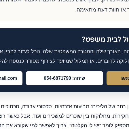
 או חוות דעת מתאימה.
ול לבית משפט?
ה, האורך שלה והמטרה המשפטית שלה. נוכל לעזור להבין א
וקה לדוברים, או תמלול שמיועד לצירוף מסודר כנספח להלי
סאפ
שיחה: 054-6871790
ail.com
רחב של הליכים: תביעות אזרחיות, סכסוכי עבודה, סכסוכים ע
 חקירות, מחלוקות בין שוכרים למשכירים ועוד. אבל כאשר 
מספיק לומר “יש לי הקלטה”. צריך לאפשר למי שקורא את הח